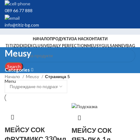
089 66 77 888
info@titiz-bg.com
НАЧАЛО
ПРОДУКТИ
ЗА НАС
КОНТАКТИ
TITIZ
DEX
DEXCLUSIVE
DAILY PERFECTION
MEUSY
GULSAN
NEVBAG
Meusy
Search
Categories
Начало
Meusy
Страница 5
Menu
МЕЙСУ СОК
МЕЙСУ СОК
ФРУТМИКС 330мл.
ЯБЪЛКА 1л.