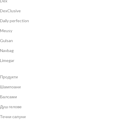
Dex
DexClusive
Daily perfection
Meusy
Gulsan
Navbag
Limegar
Продукти
Шампоани
Балсами
Душ гелове
Течни сапуни