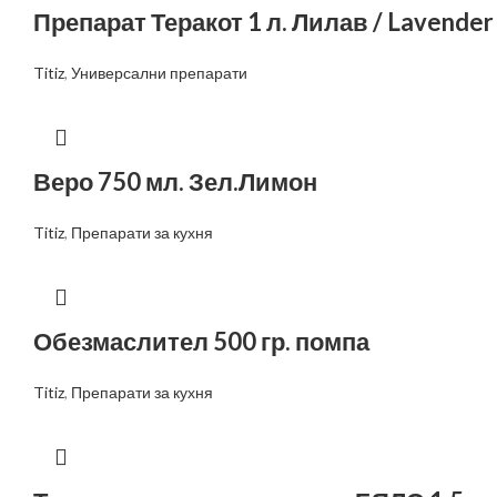
Препарат Теракот 1 л. Лилав / Lavender
Titiz
,
Универсални препарати
Веро 750 мл. Зел.Лимон
Titiz
,
Препарати за кухня
Обезмаслител 500 гр. помпа
Titiz
,
Препарати за кухня