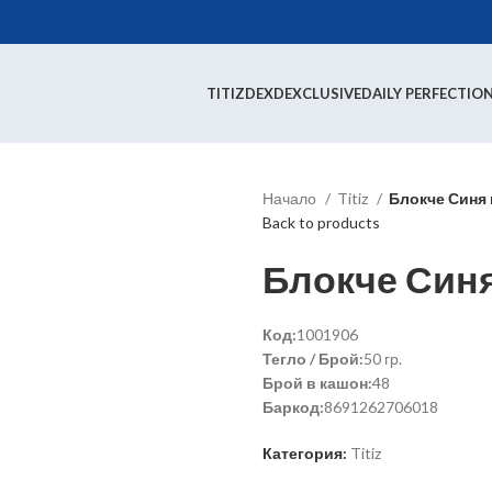
TITIZ
DEX
DEXCLUSIVE
DAILY PERFECTIO
Начало
Titiz
Блокче Синя 
Back to products
Блокче Синя
Код:
1001906
Тегло / Брой:
50 гр.
Брой в кашон:
48
Баркод:
8691262706018
Категория:
Titiz