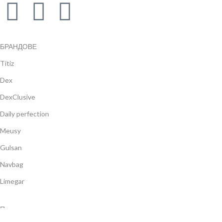
БРАНДОВЕ
Titiz
Dex
DexClusive
Daily perfection
Meusy
Gulsan
Navbag
Limegar
Продукти