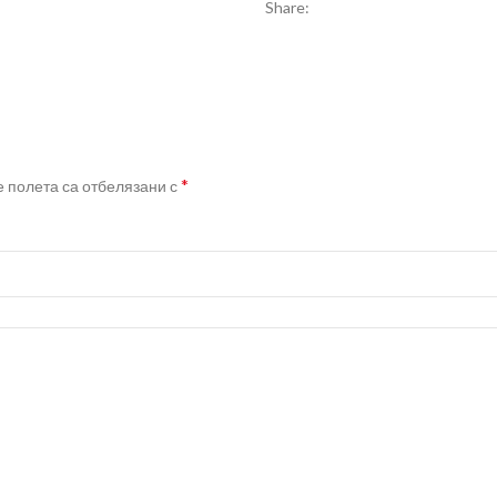
Share:
*
 полета са отбелязани с