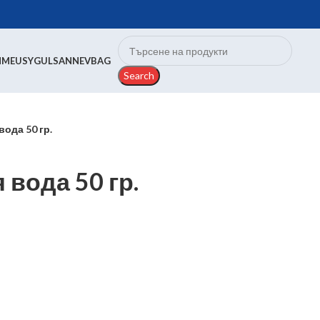
N
MEUSY
GULSAN
NEVBAG
Search
вода 50 гр.
 вода 50 гр.