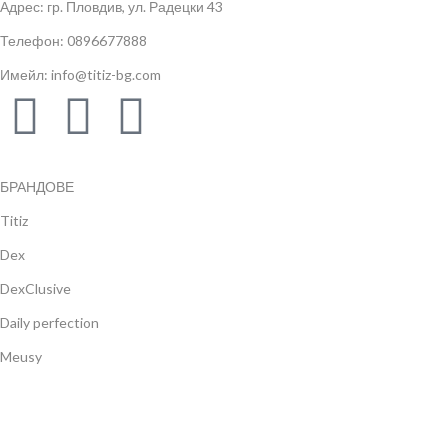
Адрес: гр. Пловдив, ул. Радецки 43
Телефон: 0896677888
Имейл: info@titiz-bg.com
БРАНДОВЕ
Titiz
Dex
DexClusive
Daily perfection
Meusy
Gulsan
Navbag