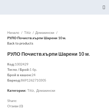
Начало
Titiz
Домакински
РУЛО Почиств.кърпи Шарени 10 м.
Back to products
РУЛО Почиств.кърпи Шарени 10 м.
Код:
1002429
Тегло / Брой:
1 бр.
Брой в кашон:
24
Баркод:
8691262710305
Категории:
Titiz
,
Домакински
Share:
Отзиви (0)