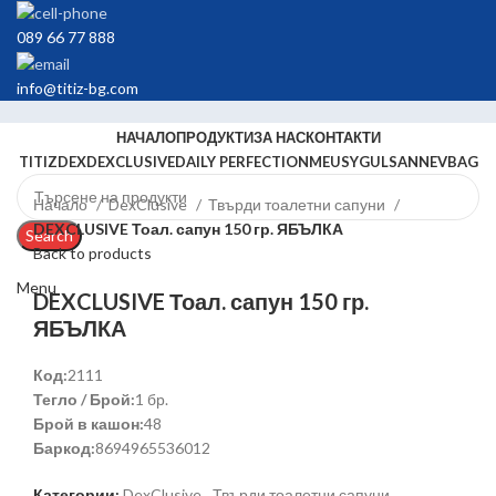
089 66 77 888
info@titiz-bg.com
НАЧАЛО
ПРОДУКТИ
ЗА НАС
КОНТАКТИ
TITIZ
DEX
DEXCLUSIVE
DAILY PERFECTION
MEUSY
GULSAN
NEVBAG
Начало
DexClusive
Твърди тоалетни сапуни
DEXCLUSIVE Тоал. сапун 150 гр. ЯБЪЛКА
Search
Back to products
Menu
DEXCLUSIVE Тоал. сапун 150 гр.
ЯБЪЛКА
Код:
2111
Тегло / Брой:
1 бр.
Брой в кашон:
48
Баркод:
8694965536012
Категории:
DexClusive
,
Твърди тоалетни сапуни