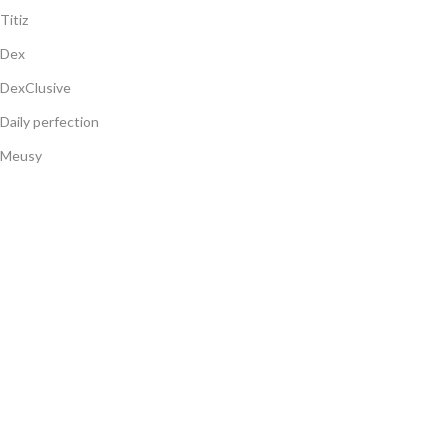
Titiz
Dex
DexClusive
Daily perfection
Meusy
Gulsan
Navbag
Limegar
Продукти
Шампоани
Балсами
Душ гелове