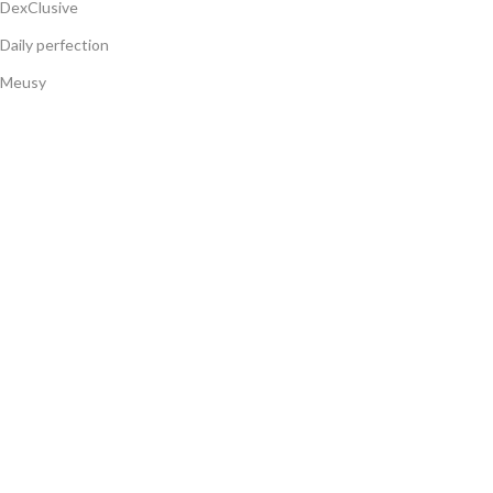
DexClusive
Daily perfection
Meusy
Gulsan
Navbag
Limegar
Продукти
Шампоани
Балсами
Душ гелове
Течни сапуни
Титиз 2024 | Всички права са запазени ©
Сайтът е създаден от
WD7