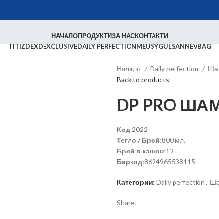
НАЧАЛО
ПРОДУКТИ
ЗА НАС
КОНТАКТИ
TITIZ
DEX
DEXCLUSIVE
DAILY PERFECTION
MEUSY
GULSAN
NEVBAG
Начало
Daily perfection
Ша
Back to products
DP PRO ША
Код:
2022
Тегло / Брой:
800 мл.
Брой в кашон:
12
Баркод:
8694965538115
Категории:
Daily perfection
,
Ша
Share: