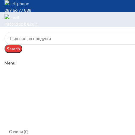
089 66 77 888
info@titiz-bg.com
Search
Menu
Отзиви (0)