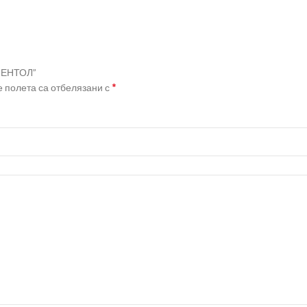
МЕНТОЛ”
*
 полета са отбелязани с