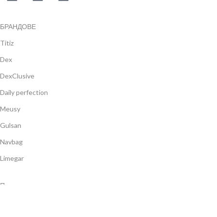
БРАНДОВЕ
Titiz
Dex
DexClusive
Daily perfection
Meusy
Gulsan
Navbag
Limegar
Продукти
Шампоани