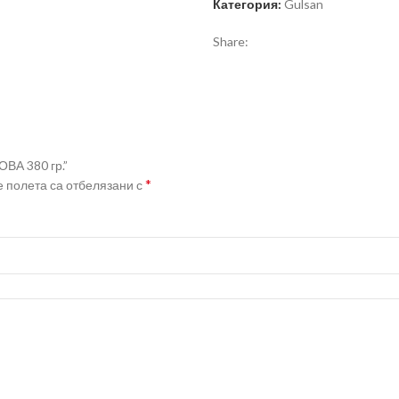
Категория:
Gulsan
Share:
ВА 380 гр.”
*
 полета са отбелязани с