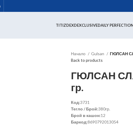
m
TITIZ
DEX
DEXCLUSIVE
DAILY PERFECTIO
Начало
Gulsan
ГЮЛСАН СЛ
Back to products
ГЮЛСАН СЛ
гр.
Код:
3731
Тегло / Брой:
380гр.
Брой в кашон:
12
Баркод:
8690792013054