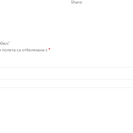
Share:
0мл.”
*
 полета са отбелязани с