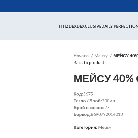
TITIZ
DEX
DEXCLUSIVE
DAILY PERFECTIO
Начало
Meusy
МЕЙСУ 40%
Back to products
МЕЙСУ 40% 
Код:
3675
Тегло / Брой:
200мл.
Брой в кашон:
27
Баркод:
8690792014013
Категория:
Meusy