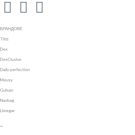
БРАНДОВЕ
Titiz
Dex
DexClusive
Daily perfection
Meusy
Gulsan
Navbag
Limegar
Продукти