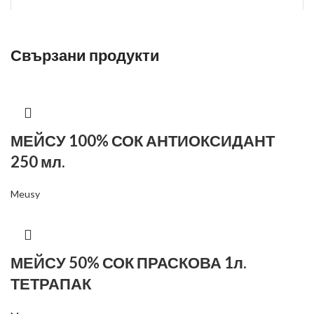
Свързани продукти
*
Име
МЕЙСУ 100% СОК АНТИОКСИДАНТ
*
Имейл
250 мл.
Meusy
Запазване на името, имейл адреса и уебсайта ми в този
браузър за следващия път когато коментирам.
МЕЙСУ 50% СОК ПРАСКОВА 1л.
ТЕТРАПАК