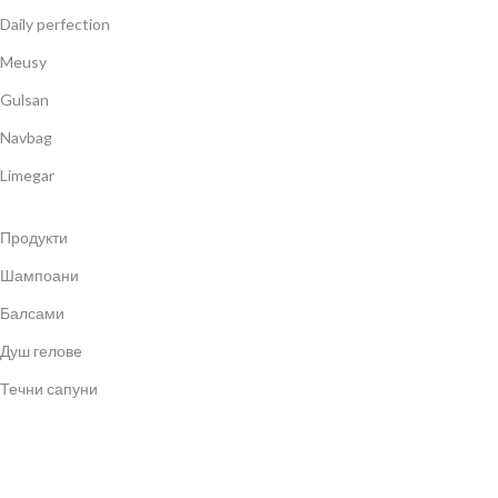
Daily perfection
Meusy
Gulsan
Navbag
Limegar
Продукти
Шампоани
Балсами
Душ гелове
Течни сапуни
Титиз 2024 | Всички права са запазени ©
Сайтът е създаден от
WD7