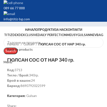
089 66 77 888
info@titiz-bg.com
НАЧАЛО
ПРОДУКТИ
ЗА НАС
КОНТАКТИ
TITIZ
DEX
DEXCLUSIVE
DAILY PERFECTION
MEUSY
GULSAN
NEVBAG
Начало
Gulsan
ГЮЛСАН СОС ОТ НАР 340 гр.
Back to products
Search
ГЮЛСАН СОС ОТ НАР 340 гр.
Menu
Код:
3713
Тегло / Брой:
340гр.
Брой в кашон:
24
Баркод:
8690792022599
Категория:
Gulsan
Share: