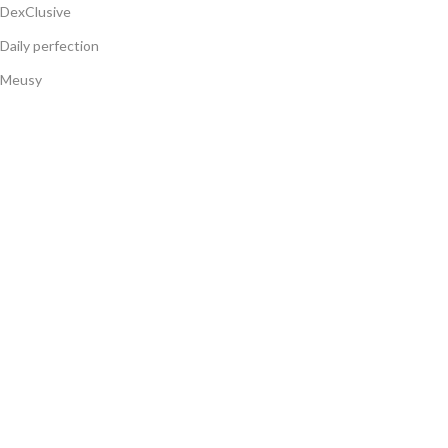
DexClusive
Daily perfection
Meusy
Gulsan
Navbag
Limegar
Продукти
Шампоани
Балсами
Душ гелове
Течни сапуни
Титиз 2024 | Всички права са запазени ©
Сайтът е създаден от
WD7