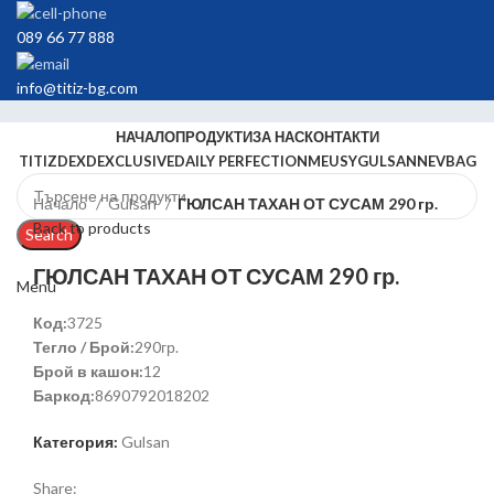
089 66 77 888
info@titiz-bg.com
НАЧАЛО
ПРОДУКТИ
ЗА НАС
КОНТАКТИ
TITIZ
DEX
DEXCLUSIVE
DAILY PERFECTION
MEUSY
GULSAN
NEVBAG
Начало
Gulsan
ГЮЛСАН ТАХАН ОТ СУСАМ 290 гр.
Back to products
Search
ГЮЛСАН ТАХАН ОТ СУСАМ 290 гр.
Menu
Код:
3725
Тегло / Брой:
290гр.
Брой в кашон:
12
Баркод:
8690792018202
Категория:
Gulsan
Share: